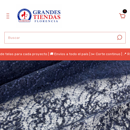
0
 telas para cada proyecto | 🚚 Envíos a todo el país | ✂️ Corte continuo | 📍 