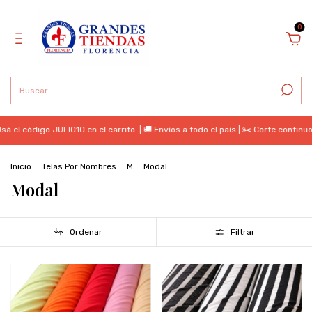
0
código JULIO10 en el carrito. | 🚚 Envíos a todo el país | ✂️ Corte continuo | 
Inicio
.
Telas Por Nombres
.
M
.
Modal
Modal
Ordenar
Filtrar