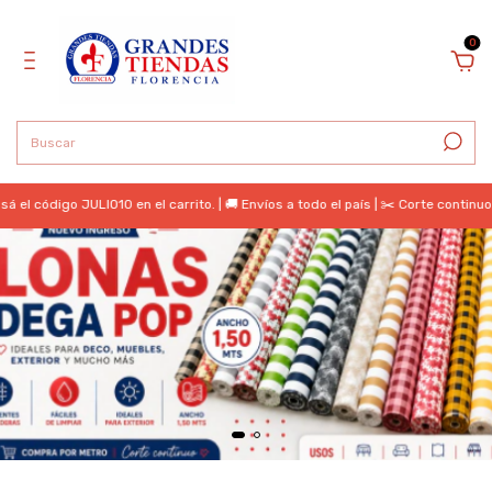
0
ódigo JULIO10 en el carrito. | 🚚 Envíos a todo el país | ✂️ Corte continuo | 📍