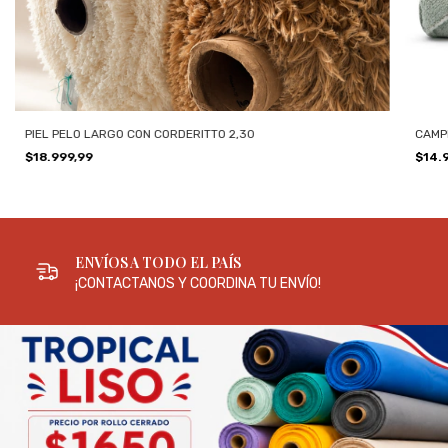
PIEL PELO LARGO CON CORDERITTO 2,30
CAMP
$18.999,99
$14.
ENVÍOS A TODO EL PAÍS
¡CONTACTANOS Y COORDINA TU ENVÍO!