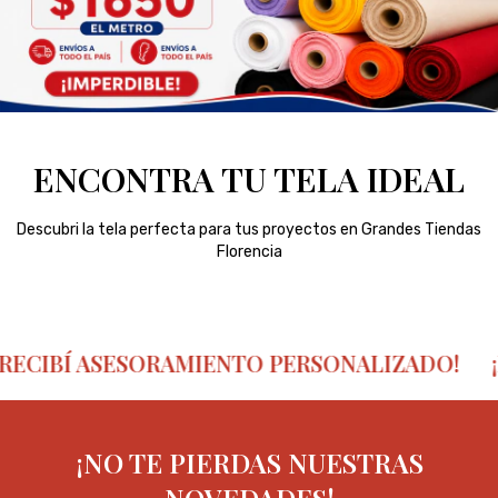
ENCONTRA TU TELA IDEAL
Descubri la tela perfecta para tus proyectos en Grandes Tiendas
Florencia
CIBÍ ASESORAMIENTO PERSONALIZADO!
¡HA
¡NO TE PIERDAS NUESTRAS