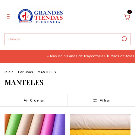
0
⭐ Más de 30 años de trayectoria I 🧵 Miles de telas para c
Inicio
.
Por usos
.
MANTELES
MANTELES
Ordenar
Filtrar