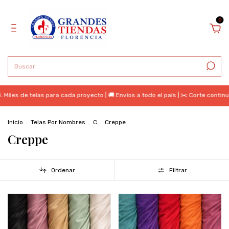
0
 de telas para cada proyecto | 🚚 Envíos a todo el país | ✂️ Corte continuo | 
Inicio
.
Telas Por Nombres
.
C
.
Creppe
Creppe
Ordenar
Filtrar