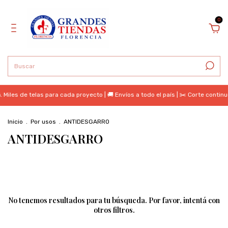
0
 Miles de telas para cada proyecto | 🚚 Envíos a todo el país | ✂️ Corte contin
Inicio
.
Por usos
.
ANTIDESGARRO
ANTIDESGARRO
No tenemos resultados para tu búsqueda. Por favor, intentá con
otros filtros.