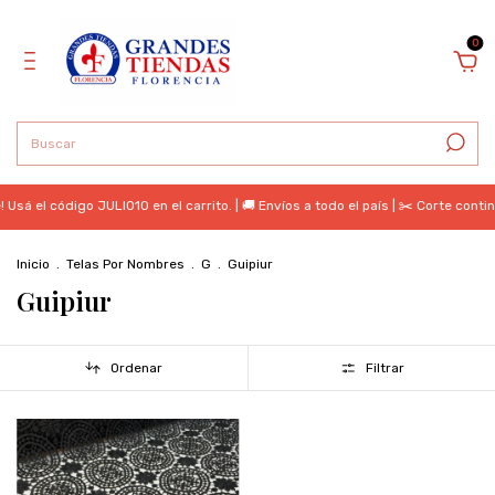
0
Usá el código JULIO10 en el carrito. | 🚚 Envíos a todo el país | ✂️ Corte cont
Inicio
.
Telas Por Nombres
.
G
.
Guipiur
Guipiur
Ordenar
Filtrar