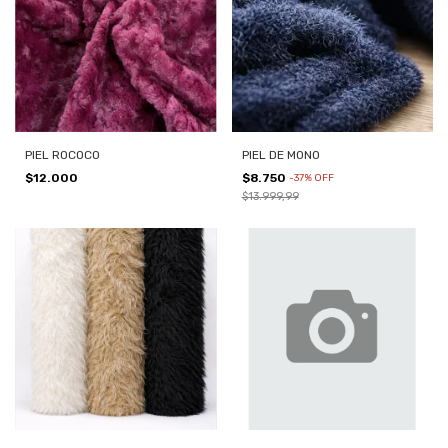
PIEL ROCOCO
PIEL DE MONO
$12.000
$8.750
-
37
%
OFF
$13.999,99