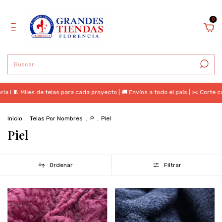
0
 Miles de telas para cada proyecto | 🚚 Envíos a todo el país | ✂️ Corte contin
Inicio
.
Telas Por Nombres
.
P
.
Piel
Piel
Ordenar
Filtrar