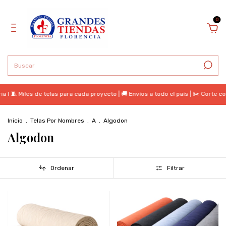
0
Miles de telas para cada proyecto | 🚚 Envíos a todo el país | ✂️ Corte continu
Inicio
.
Telas Por Nombres
.
A
.
Algodon
Algodon
Ordenar
Filtrar