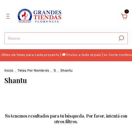
0
 Miles de telas para cada proyecto | 🚚 Envíos a todo el país | ✂️ Corte contin
Inicio
.
Telas Por Nombres
.
S
.
Shantu
Shantu
No tenemos resultados para tu búsqueda. Por favor, intentá con
otros filtros.