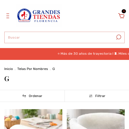
0
⭐ Más de 30 años de trayectoria I 🧵 Miles de te
Inicio
.
Telas Por Nombres
.
G
G
Ordenar
Filtrar