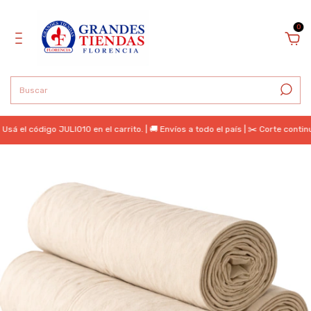
0
código JULIO10 en el carrito. | 🚚 Envíos a todo el país | ✂️ Corte continuo | 