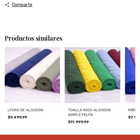
Compartir
Productos similares
LYCRA DE ALGODÓN
TOALLA %100 ALGODON
RIBB 
SIMPLE FELPA
$9.499,99
$7.99
$11.999,99