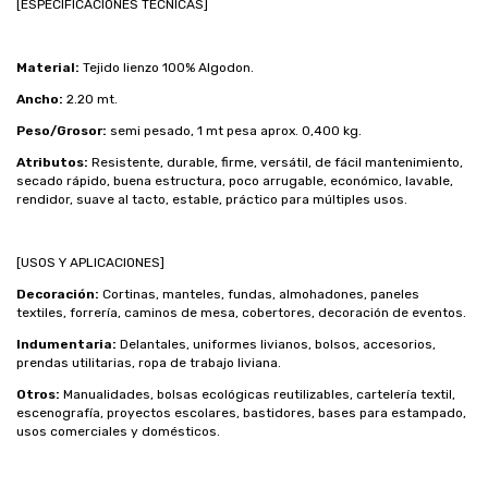
[ESPECIFICACIONES TÉCNICAS]
Material:
Tejido lienzo 100% Algodon.
Ancho:
2.20 mt.
Peso/Grosor:
semi pesado, 1 mt pesa aprox. 0,400 kg.
Atributos:
Resistente, durable, firme, versátil, de fácil mantenimiento,
secado rápido, buena estructura, poco arrugable, económico, lavable,
rendidor, suave al tacto, estable, práctico para múltiples usos.
[USOS Y APLICACIONES]
Decoración:
Cortinas, manteles, fundas, almohadones, paneles
textiles, forrería, caminos de mesa, cobertores, decoración de eventos.
Indumentaria:
Delantales, uniformes livianos, bolsos, accesorios,
prendas utilitarias, ropa de trabajo liviana.
Otros:
Manualidades, bolsas ecológicas reutilizables, cartelería textil,
escenografía, proyectos escolares, bastidores, bases para estampado,
usos comerciales y domésticos.