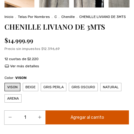
Inicio
.
Telas Por Nombres
.
C
.
Chenille
.
CHENILLE LIVIANO DE 3MTS
CHENILLE LIVIANO DE 3MTS
$14.999,99
Precio sin impuestos
$12.396,69
12
cuotas de
$2.220
Ver más detalles
Color:
VISON
VISON
BEIGE
GRIS PERLA
GRIS OSCURO
NATURAL
ARENA