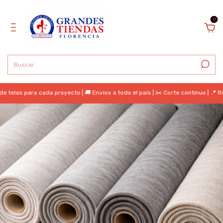
0
telas para cada proyecto | 🚚 Envíos a todo el país | ✂️ Corte continuo | 📍 R