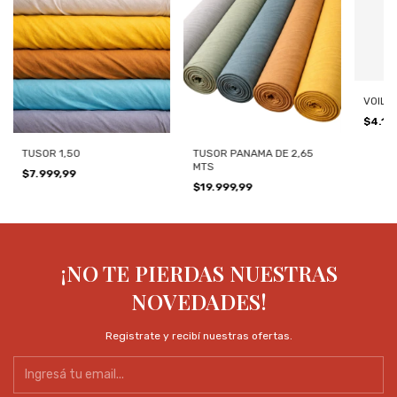
VOILE 
$4.19
TUSOR 1,50
TUSOR PANAMA DE 2,65
MTS
$7.999,99
$19.999,99
¡NO TE PIERDAS NUESTRAS
NOVEDADES!
Registrate y recibí nuestras ofertas.