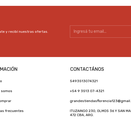
te y recibí nuestras ofertas.
RMACIÓN
CONTACTÁNOS
to
5493513074321
s somos
+54 9 3513 07-4321
omprar
grandestiendasflorencia123@gmail
as frecuentes
ITUZAINGO 230, OLMOS 36 Y SAN MA
472 CBA, ARG.