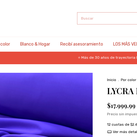
 color
Blanco & Hogar
Recibí asesoramiento
LOS MÁS VE
⭐ Más de 30 años de trayectoria I 🧵 Mil
Inicio
.
Por color
LYCRA 
$17.999,99
Precio sin impu
12
cuotas de
$2.
Ver más detal