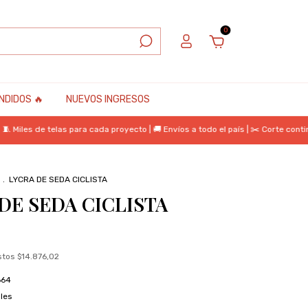
0
NDIDOS 🔥
NUEVOS INGRESOS
es de telas para cada proyecto | 🚚 Envíos a todo el país | ✂️ Corte continuo |
.
LYCRA DE SEDA CICLISTA
DE SEDA CICLISTA
estos
$14.876,02
664
les