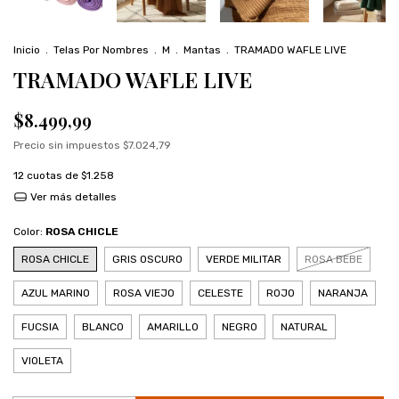
Inicio
.
Telas Por Nombres
.
M
.
Mantas
.
TRAMADO WAFLE LIVE
TRAMADO WAFLE LIVE
$8.499,99
Precio sin impuestos
$7.024,79
12
cuotas de
$1.258
Ver más detalles
Color:
ROSA CHICLE
ROSA CHICLE
GRIS OSCURO
VERDE MILITAR
ROSA BEBE
AZUL MARINO
ROSA VIEJO
CELESTE
ROJO
NARANJA
FUCSIA
BLANCO
AMARILLO
NEGRO
NATURAL
VIOLETA