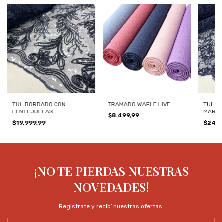
TUL BORDADO CON
TRAMADO WAFLE LIVE
TUL B
LENTEJUELAS
MARIN
$8.499,99
TRANSPARENTE AZUL
$19.999,99
$24.9
MARINO 341490
¡NO TE PIERDAS NUESTRAS
NOVEDADES!
Registrate y recibí nuestras ofertas.