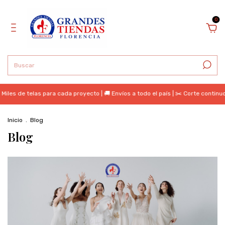
0
de telas para cada proyecto | 🚚 Envíos a todo el país | ✂️ Corte continuo | 
Inicio
.
Blog
Blog