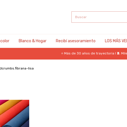
 color
Blanco & Hogar
Recibí asesoramiento
LOS MÁS VE
⭐ Más de 30 años de trayectoria I 🧵 Miles de te
dcrumbs.fibrana-lisa