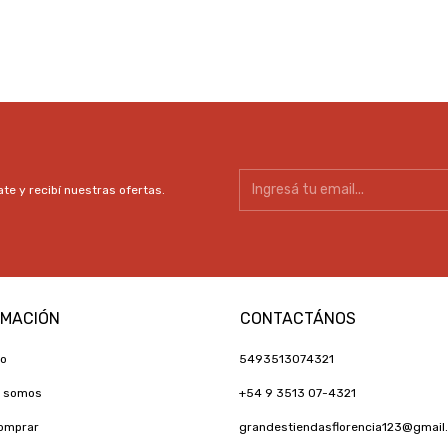
te y recibí nuestras ofertas.
RMACIÓN
CONTACTÁNOS
to
5493513074321
s somos
+54 9 3513 07-4321
omprar
grandestiendasflorencia123@gmail