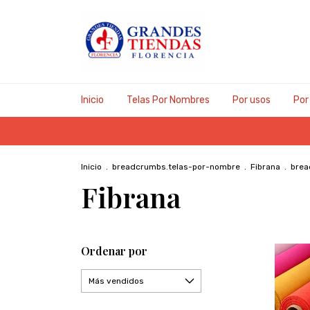
Inicio
Telas Por Nombres
Por usos
Por
Inicio
.
breadcrumbs.telas-por-nombre
.
Fibrana
.
brea
Fibrana
Ordenar por