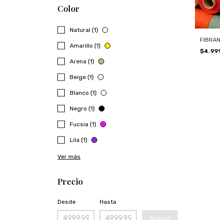
Color
Natural (1)
FIBRAN
Amarillo (1)
$4.99
Arena (1)
Beige (1)
Blanco (1)
Negro (1)
Fucsia (1)
Lila (1)
Ver más
Precio
Desde
Hasta
Aplicar