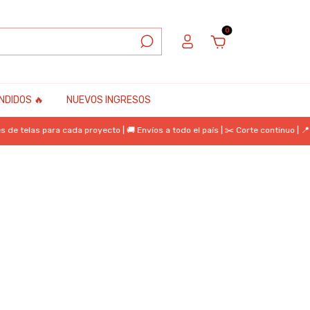
0
NDIDOS 🔥
NUEVOS INGRESOS
las para cada proyecto | 🚚 Envíos a todo el país | ✂️ Corte continuo | 📍 Ret