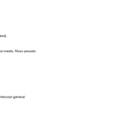
ano).
8oz medio, 10oz+ pesado.
nfeccion general.