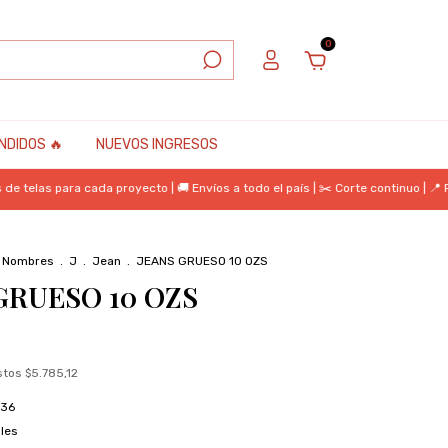
0
NDIDOS 🔥
NUEVOS INGRESOS
s para cada proyecto | 🚚 Envíos a todo el país | ✂️ Corte continuo | 📍 Retiro
r Nombres
.
J
.
Jean
.
JEANS GRUESO 10 OZS
GRUESO 10 OZS
estos
$5.785,12
036
les