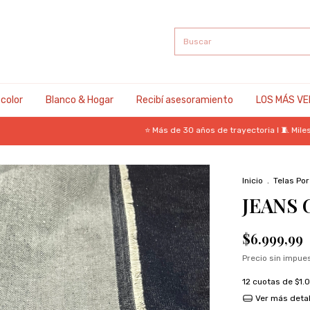
 color
Blanco & Hogar
Recibí asesoramiento
LOS MÁS VE
⭐ Más de 30 años de trayectoria I 🧵 Miles de tela
Inicio
.
Telas Po
JEANS 
$6.999,99
Precio sin impu
12
cuotas de
$1.
Ver más detal