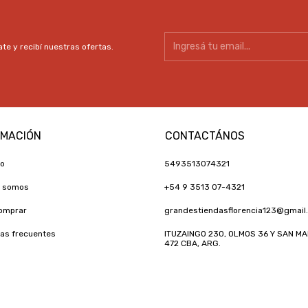
te y recibí nuestras ofertas.
RMACIÓN
CONTACTÁNOS
to
5493513074321
s somos
+54 9 3513 07-4321
omprar
grandestiendasflorencia123@gmail
as frecuentes
ITUZAINGO 230, OLMOS 36 Y SAN MA
472 CBA, ARG.